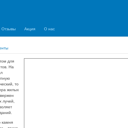
ты
Отзывы
Акция
О нас
енты
том для
тов. На
ал
упную
ческий, то
ера жилых
овержен
х лучей,
воляет
даний.
о камня
и – такие,