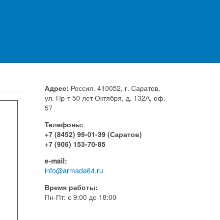
Наши контакты
Леонид Вааз
Директор
vaaz.l@armada64.ru
Адрес:
Россия. 410052, г. Саратов,
ул. Пр-т 50 лет Октября, д. 132А, оф.
57
Телефоны:
+7 (8452) 99-01-39 (Саратов)
+7 (906) 153-70-85
e-mail:
info@armada64.ru
Время работы:
Пн-Пт: с 9:00 до 18:00