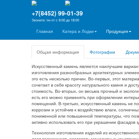
ООО Армада
+7(8452) 99-01-39
Архитектурные элемен
Звоните: пн-пт с 9:00 до 18:00
Главная
Катера и Лодки
Продукция
Общая информация
Фотографии
Докум
Искусственный камень является наилучшим вариан
изготовления разнообразных архитектурных элемен
это есть несколько причин. Во-первых, этот матери
сочетает в себе красоту натурального камня и дост
стоимость. Во-вторых, он весьма прочный и экологи
есть его можно применять при оформлении интерь
помещений. В-третьих, искусственный камень не п
коррозии и устойчив к воздействию влаги, солнечны
пониженной или повышенной температуры, что поз
активно использовать его при украшении фасадов з
Технология изготовления изделий из искусственног
дает возможность создавать монолитные конструкци