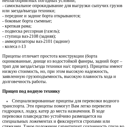
неблагоприятных погодных условий;
- самосвальное опрокидывание для выгрузки сыпучих грузов
или заезда/выезда техники;
- передние и задние борта открываются;
- боковые борта съемные;
- крепкая рама;
- подвеска рессорная (газель);
- ступица ваз-2108 (задняя);
- аммортизаторы ваз-2101 (задние)
- колеса r-13
Прицепы отличает простота конструкции (борта
оцинкованные, днище из водостойкой фанеры, задний борт –
трап для заезда/съезда техники на/с прицеп). Прицепы имеют
низкую стоимость, но, при этом высокую надежность,
заявленную грузоподъемность, высокую плавность хода и
долговечность работы.
Прицеп под водную технику
Специализированные прицепы для перевозки водного
транспорта. Эти прицепы помогут Вам легко перевезти
гидроцикл, лодку, катер до места назначения. В ходе
перевозки плавсредство устойчиво размещается на
специальных ложементах и фиксируется стропами или
стяжками. Такое положение гарантирует сохранность груза во