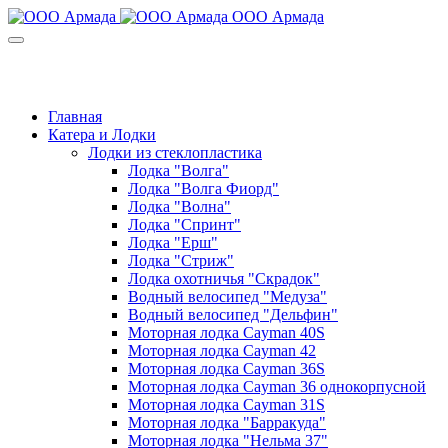
ООО Армада
+7(8452) 99-01-39
Звоните: пн-пт с 9:00 до 18:00
Главная
Катера и Лодки
Лодки из стеклопластика
Лодка "Волга"
Лодка "Волга Фиорд"
Лодка "Волна"
Лодка "Спринт"
Лодка "Ерш"
Лодка "Стриж"
Лодка охотничья "Скрадок"
Водный велосипед "Медуза"
Водный велосипед "Дельфин"
Моторная лодка Cayman 40S
Моторная лодка Cayman 42
Моторная лодка Cayman 36S
Моторная лодка Cayman 36 однокорпусной
Моторная лодка Cayman 31S
Моторная лодка "Барракуда"
Моторная лодка "Нельма 37"