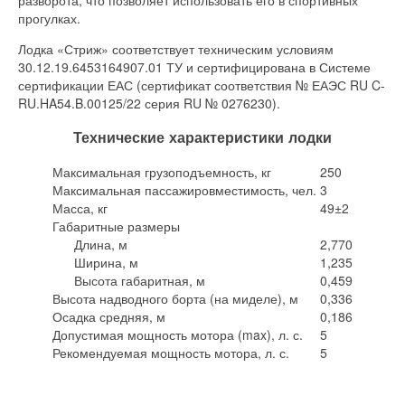
прогулках.
Лодка «Стриж» соответствует техническим условиям
30.12.19.6453164907.01 ТУ и сертифицирована в Системе
сертификации ЕАС (сертификат соответствия № ЕАЭС RU C-
RU.HA54.B.00125/22 серия RU № 0276230).
Технические характеристики лодки
Максимальная грузоподъемность, кг
250
Максимальная пассажировместимость, чел.
3
Масса, кг
49±2
Габаритные размеры
Длина, м
2,770
Ширина, м
1,235
Высота габаритная, м
0,459
Высота надводного борта (на миделе), м
0,336
Осадка средняя, м
0,186
Допустимая мощность мотора (max), л. с.
5
Рекомендуемая мощность мотора, л. с.
5