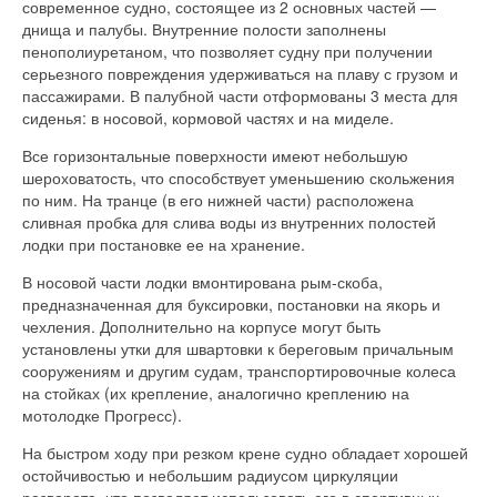
современное судно, состоящее из 2 основных частей —
днища и палубы. Внутренние полости заполнены
пенополиуретаном, что позволяет судну при получении
серьезного повреждения удерживаться на плаву с грузом и
пассажирами. В палубной части отформованы 3 места для
сиденья: в носовой, кормовой частях и на миделе.
Все горизонтальные поверхности имеют небольшую
шероховатость, что способствует уменьшению скольжения
по ним. На транце (в его нижней части) расположена
сливная пробка для слива воды из внутренних полостей
лодки при постановке ее на хранение.
В носовой части лодки вмонтирована рым-скоба,
предназначенная для буксировки, постановки на якорь и
чехления. Дополнительно на корпусе могут быть
установлены утки для швартовки к береговым причальным
сооружениям и другим судам, транспортировочные колеса
на стойках (их крепление, аналогично креплению на
мотолодке Прогресс).
На быстром ходу при резком крене судно обладает хорошей
остойчивостью и небольшим радиусом циркуляции
разворота, что позволяет использовать его в спортивных