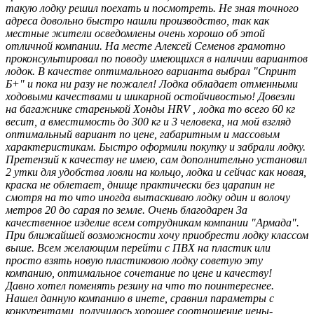
такую лодку решил поехать и посмотреть. Не зная точного
адреса довольно быстро нашли производство, так как
местные жители осведомлены очень хорошо об этой
отличной компании. На месте Алексей Семенов грамотно
проконсультировал по поводу имеющихся в наличии вариантов
лодок. В качестве оптимального варианта выбрал "Спринт
Б+" и пока ни разу не пожалел! Лодка обладает отменными
ходовыми качествами и шикарной остойчивостью! Довезли
на багажнике старенькой Хонды HRV , лодка то всего 60 кг
весит, а вместимость до 300 кг и 3 человека, на мой взгляд
оптимальный вариант по цене, габаритным и массовым
характеристикам. Быстро оформили покупку и забрали лодку.
Претензий к качеству не имею, сам дополнительно установил
2 утки для удобства ловли на кольцо, лодка и сейчас как новая,
краска не облетает, днище практически без царапин не
смотря на то что иногда вытаскиваю лодку один и волочу
метров 20 до сарая по земле. Очень благодарен За
качественное изделие всем сотрудникам компании "Армада".
При ближайшей возможности хочу приобрести лодку классом
выше. Всем желающим перейти с ПВХ на пластик или
просто взять новую пластиковою лодку советую эту
компанию, оптимальное сочетание по цене и качеству!
Давно хотел поменять резину на что то поинтереснее.
Нашел данную компанию в инете, сравнил параметры с
конкурентами, получилось хорошее соотношение цены-