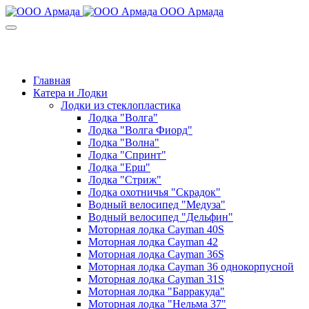
ООО Армада
+7(8452) 99-01-39
Звоните: пн-пт с 9:00 до 18:00
Главная
Катера и Лодки
Лодки из стеклопластика
Лодка "Волга"
Лодка "Волга Фиорд"
Лодка "Волна"
Лодка "Спринт"
Лодка "Ерш"
Лодка "Стриж"
Лодка охотничья "Скрадок"
Водный велосипед "Медуза"
Водный велосипед "Дельфин"
Моторная лодка Cayman 40S
Моторная лодка Cayman 42
Моторная лодка Cayman 36S
Моторная лодка Cayman 36 однокорпусной
Моторная лодка Cayman 31S
Моторная лодка "Барракуда"
Моторная лодка "Нельма 37"