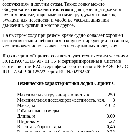
сооружениям и другим судам. Также лодку можно
оборудовать
стойками с колесами
для транспортировки в
ручном режиме, ходовыми огнями, рундуками в лавках,
ручками для переноски и удобства удерживания при
движении, булями и многое другое.
На быстром ходу при резком крене судно обладает хорошей
остойчивостью и небольшим радиусом циркуляции разворота,
что позволяет использовать его в спортивных прогулках.
Лодки серии «Спринт» соответствуют техническим условиям
30.12.19.6453164907.01 ТУ и сертифицированы в Системе
сертификации ЕАС (сертификат соответствия № ЕАЭС RU C-
RU.HA54.B.00125/22 серия RU № 0276230).
Технические характеристики лодки Спринт С
Максимальная грузоподъемность, кг
250
Максимальная пассажировместимость, чел.
3
Масса, кг
40±2
Габаритные размеры
Длина, м
3,09
Ширина, м
1,27
Высота габаритная, м
0,45
Высота надводного борта (на миделе), м
0,33