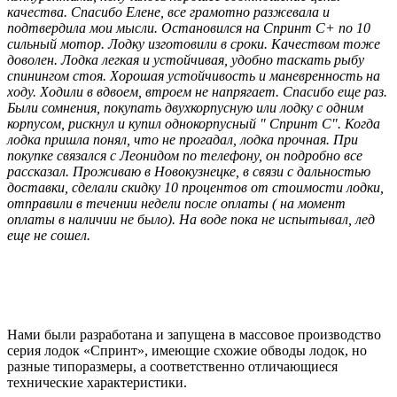
качества. Спасибо Елене, все грамотно разжевала и
подтвердила мои мысли. Остановился на Спринт С+ по 10
сильный мотор. Лодку изготовили в сроки. Качеством тоже
доволен. Лодка легкая и устойчивая, удобно таскать рыбу
спинингом стоя. Хорошая устойчивость и маневренность на
ходу. Ходили в вдвоем, втроем не напрягает. Спасибо еще раз.
Были сомнения, покупать двухкорпусную или лодку с одним
корпусом, рискнул и купил однокорпусный " Спринт С". Когда
лодка пришла понял, что не прогадал, лодка прочная. При
покупке связался с Леонидом по телефону, он подробно все
рассказал. Проживаю в Новокузнецке, в связи с дальностью
доставки, сделали скидку 10 процентов от стоимости лодки,
отправили в течении недели после оплаты ( на момент
оплаты в наличии не было). На воде пока не испытывал, лед
еще не сошел.
Нами были разработана и запущена в массовое производство
серия лодок «Спринт», имеющие схожие обводы лодок, но
разные типоразмеры, а соответственно отличающиеся
технические характеристики.