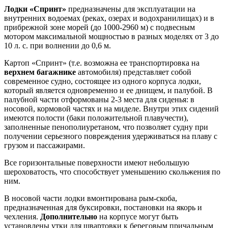
Лодки «Спринт»
предназначены для эксплуатации на
внутренних водоемах (реках, озерах и водохранилищах) и в
прибрежной зоне морей (до 1000-2960 м) с подвесным
мотором максимальной мощностью в разных моделях от 3 до
10 л. с. при волнении до 0,6 м.
Картоп «Спринт» (т.е. возможна ее транспортировка на
верхнем багажнике
автомобиля) представляет собой
современное судно, состоящее из одного корпуса лодки,
который является одновременно и ее днищем, и палубой. В
палубной части отформованы 2-3 места для сиденья: в
носовой, кормовой частях и на миделе. Внутри этих сидений
имеются полости (баки положительной плавучести),
заполненные пенополиуретаном, что позволяет судну при
получении серьезного повреждения удерживаться на плаву с
грузом и пассажирами.
Все горизонтальные поверхности имеют небольшую
шероховатость, что способствует уменьшению скольжения по
ним.
В носовой части лодки вмонтирована рым-скоба,
предназначенная для буксировки, постановки на якорь и
чехления.
Дополнительно
на корпусе могут быть
установлены утки для швартовки к береговым причальным