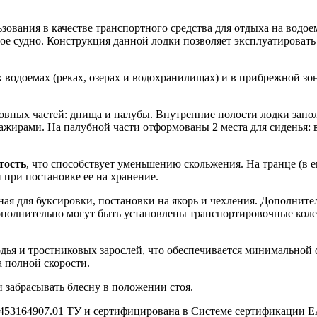
зования в качестве транспортного средства для отдыха на водое
ое судно. Конструкция данной лодки позволяет эксплуатировать 
водоемах (реках, озерах и водохранилищах) и в прибрежной зон
сновных частей: днища и палубы. Внутренние полости лодки зап
сажирами. На палубной части отформованы 2 места для сиденья: 
тость
, что способствует уменьшению скольжения. На транце (в 
 при постановке ее на хранение.
ая для буксировки, постановки на якорь и чехления. Дополните
полнительно могут быть установлены транспортировочные колес
дья и тростниковых зарослей, что обеспечивается минимальной 
а полной скорости.
и забрасывать блесну в положении стоя.
.6453164907.01 ТУ и сертифицирована в Системе сертификации