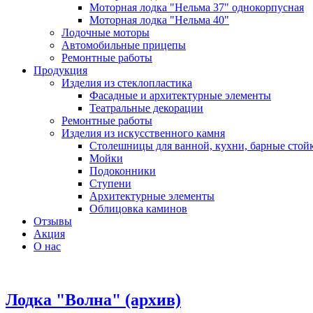
Моторная лодка "Нельма 37" однокорпусная
Моторная лодка "Нельма 40"
Лодочные моторы
Автомобильные прицепы
Ремонтные работы
Продукция
Изделия из стеклопластика
Фасадные и архитектурные элементы
Театральные декорации
Ремонтные работы
Изделия из искусственного камня
Столешницы для ванной, кухни, барные стой
Мойки
Подоконники
Ступени
Архитектурные элементы
Облицовка каминов
Отзывы
Акция
О нас
Лодка "Волна" (архив)