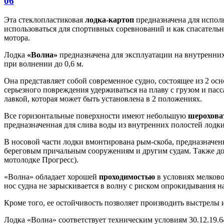
06
Эта стеклопластиковая
лодка-картоп
предназначена для исполь
использоваться для спортивных соревнований и как спасательн
мотора.
Лодка
«Волна»
предназначена для эксплуатации на внутренних 
при волнении до 0,6 м.
Она представляет собой современное судно, состоящее из 2 о
серьезного повреждения удерживаться на плаву с грузом и пас
лавкой, которая может быть установлена в 2 положениях.
Все горизонтальные поверхности имеют небольшую
шерохова
предназначенная для слива воды из внутренних полостей лодки
В носовой части лодки вмонтирована рым-скоба, предназначенн
береговым причальным сооружениям и другим судам. Также до
мотолодке Прогресс).
«Волна» обладает хорошей
проходимостью
в условиях мелково
нос судна не зарыскивается в волну с риском опрокидывания н
Кроме того, ее остойчивость позволяет производить выстрелы 
Лодка «Волна» соответствует техническим условиям 30.12.19