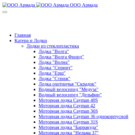
ООО Армада
+7(8452) 99-01-39
Звоните: пн-пт с 9:00 до 18:00
Главная
Катера и Лодки
Лодки из стеклопластика
Лодка "Волга"
Лодка "Волга Фиорд"
Лодка "Волна"
Лодка "Спринт"
Лодка "Ерш"
Лодка "Стриж"
Лодка охотничья "Скрадок"
Водный велосипед "Медуза"
Водный велосипед "Дельфин"
Моторная лодка Cayman 40S
Моторная лодка Cayman 42
Моторная лодка Cayman 36S
Моторная лодка Cayman 36 однокорпусной
Моторная лодка Cayman 31S
Моторная лодка "Барракуда"
Моторная лодка "Нельма 37"