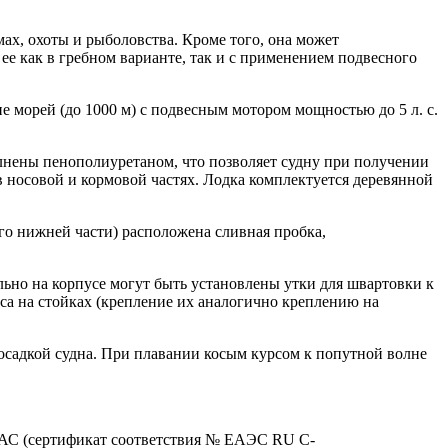
мах, охоты и рыболовства. Кроме того, она может
ее как в гребном варианте, так и с применением подвесного
е морей (до 1000 м) с подвесным мотором мощностью до 5 л. с.
олнены пенополиуретаном, что позволяет судну при получении
в носовой и кормовой частях. Лодка комплектуется деревянной
его нижней части) расположена сливная пробка,
льно на корпусе могут быть установлены утки для швартовки к
а на стойках (крепление их аналогично креплению на
осадкой судна. При плавании косым курсом к попутной волне
 ЕАС (сертификат соответствия № ЕАЭС RU C-