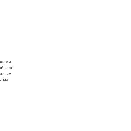
одами.
ой зоне
весным
стью