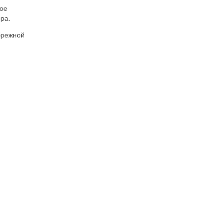
ное
ра.
брежной