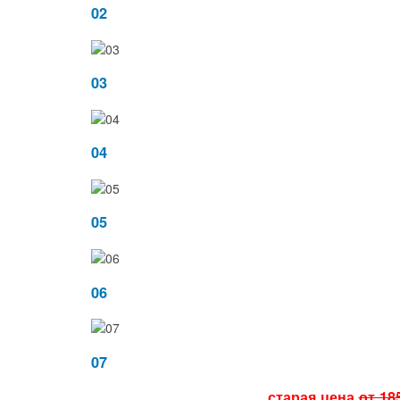
02
03
04
05
06
07
старая цена
от 18