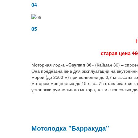
04
05
старая цена
10
Моторная лодка
«
Cayman
36
»
(Кайман 36) – спрое
Она предназначена для эксплуатации на внутренних
морей (до 2500 м) при волнении до 0,7 м высоты во
мотором мощностью до 15 л. с.. Изготавливается к
установки румпельного мотора, так и с консолью д
Мотолодка "Барракуда"