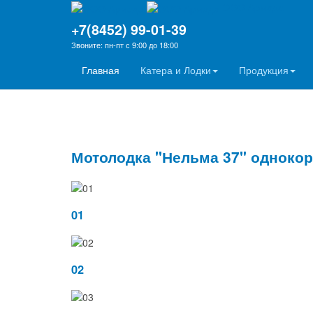
ООО Армада
+7(8452) 99-01-39
Звоните: пн-пт с 9:00 до 18:00
18 ЛЕТ на рынке
Боле
Главная
Катера и Лодки
Продукция
судостроения
клие
Мотолодка "Нельма 37" однокорп
01
02