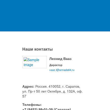
Рассрочка до 3 месяцев*
алы
Наши контакты
Леонид Вааз
Директор
vaaz.l@armada64.ru
Адрес:
Россия. 410052, г. Саратов,
ул. Пр-т 50 лет Октября, д. 132А, оф.
57
Телефоны:
+7 (8452) 99-01-39 (Саратов)