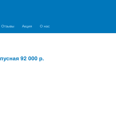
е 18 000 довольных
Используем только
Отзывы
Акция
О нас
нтов
импортные матери
усная 92 000 р.