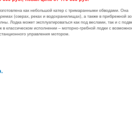
изготовлена как небольшой катер с тримаранными обводами. Она
оемах (озерах, реках и водохранилищах), а также в прибрежной з
лны. Лодка может эксплуатироваться как под веслами, так и с под
ак в классическом исполнении – моторно-гребной лодки с возможно
истанционного управления мотором.
.