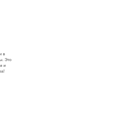
и в
ы. Это
м и
ра!