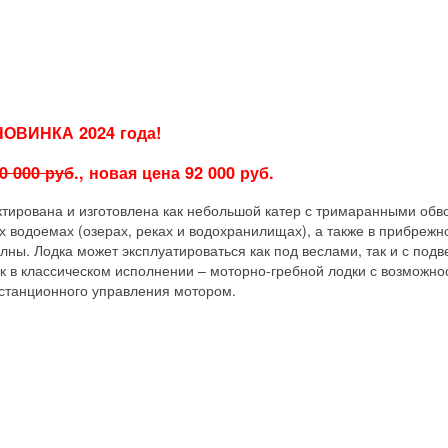
НОВИНКА 2024 года!
0 000 руб
., новая цена 92 000 руб.
ктирована и изготовлена как небольшой катер с тримаранными обв
 водоемах (озерах, реках и водохранилищах), а также в прибрежн
лны. Лодка может эксплуатироваться как под веслами, так и с под
ак в классическом исполнении – моторно-гребной лодки с возможно
истанционного управления мотором.