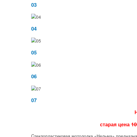
03
04
05
06
07
старая цена
10
C
теклопластиковая мотолодка «Нельма» предназнач